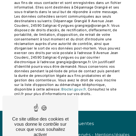
aux fins de vous contacter et sont enregistrées dans un fichier
informatisé. Elles sont destinées à Dépannage Grangié et ses
sous-traitants dans le seul but de répondre à votre message.
Les données collectées seront communiquées aux seuls
destinataires suivants: Dépannage Grangié 9 Avenue Jean
Couderc, 24590 Salignac-Eyvigues grangiejp@orange.fr. Vous
disposez de droits d’accès, de rectification, d’effacement, de
portabilité, de limitation, d’opposition, de retrait de votre
consentement à tout moment et du droit d’introduire une
réclamation auprès d’une autorité de contrôle, ainsi que
d’organiser le sort de vos données post-mortem. Vous pouvez
exercer ces droits par voie postale à l'adresse 9 Avenue Jean
Couderc, 24590 Salignac-Eyvigues ou par courrier
électronique à l'adresse grangiejp@orange.fr. Un justificatif
d'identité pourra vous être demandé. Nous conservons vos
données pendant la période de prise de contact puis pendant
la durée de prescription légale aux fins probatoires et de
gestion des contentieux. Vous avez le droit de vous inscrire
sur la liste d'opposition au démarchage téléphonique,
disponible à cette adresse:
Bloctel.gouv.fr
. Consultez le site
cnil.fr pour plus d’informations sur vos droits.
Ce site utilise des cookies et
Recherches fréquentes
vous donne le contrôle sur
ceux que vous souhaitez
activer
©
Vistalid
- 2026 - Tous droits réservés -
Mentions légales