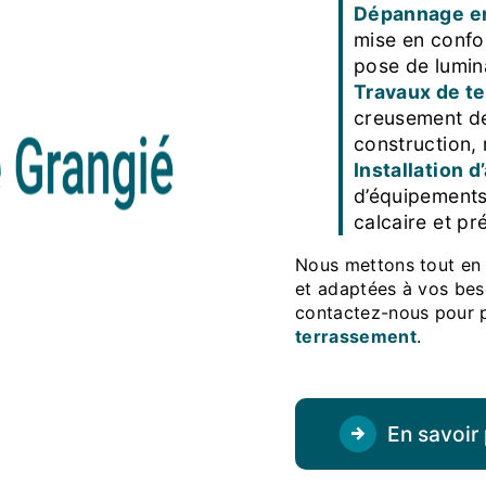
Dépannage en
mise en confor
pose de lumin
Travaux de t
creusement de
construction,
Installation 
d’équipements 
calcaire et pr
Nous mettons tout en œuvre pour vous fournir des prestations de qualité
et adaptées à vos bes
contactez-nous pour p
terrassement
.
En savoir 