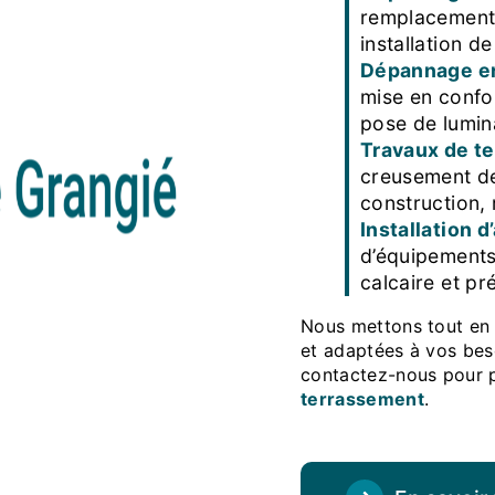
remplacement 
installation d
Dépannage en
mise en confor
pose de lumin
Travaux de t
creusement de
construction,
Installation 
d’équipements 
calcaire et pr
Nous mettons tout en œuvre pour vous fournir des prestations de qualité
et adaptées à vos bes
contactez-nous pour p
terrassement
.