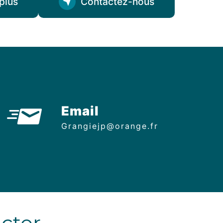
plus
Contactez-nous
Email
grangiejp@orange.fr
acter